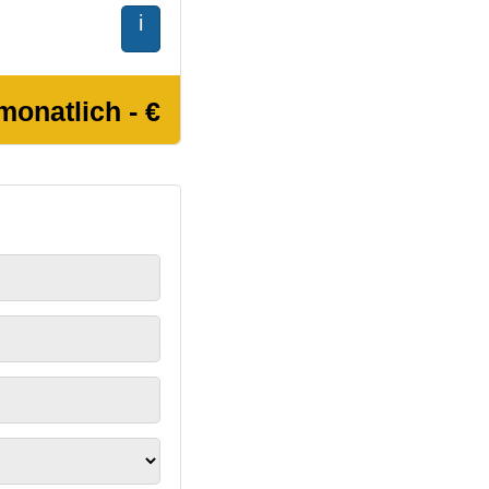
i
monatlich - €